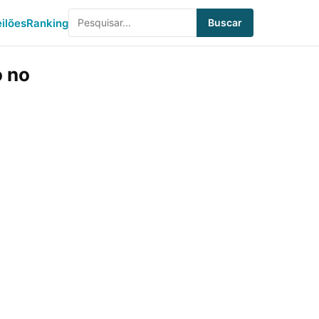
eilões
Ranking
Buscar
o no