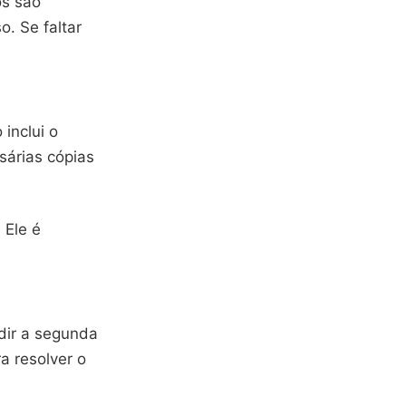
os são
. Se faltar
inclui o
árias cópias
 Ele é
dir a segunda
a resolver o