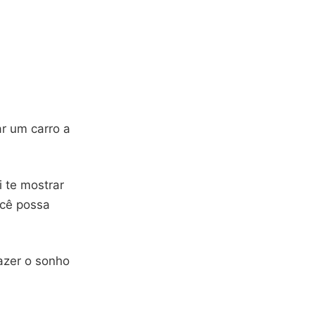
r um carro a
i te mostrar
ocê possa
azer o sonho