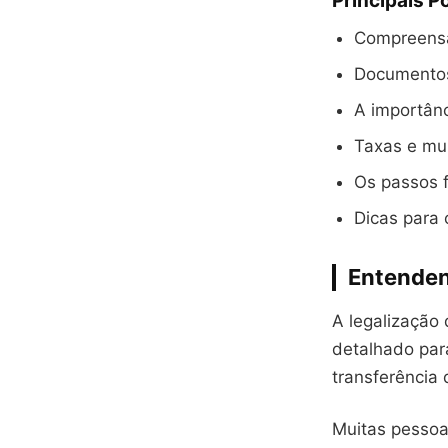
Principais P
Compreensã
Documentos
A importânc
Taxas e mu
Os passos f
Dicas para 
Entenden
A legalização 
detalhado para
transferência 
Muitas pessoa