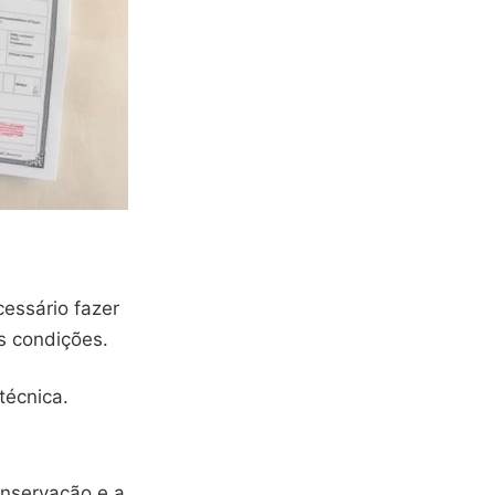
cessário fazer
s condições.
técnica.
onservação e a