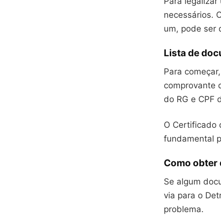
Para legalizar
necessários. 
um, pode ser di
Lista de do
Para começar, 
comprovante d
do RG e CPF 
O Certificado 
fundamental pa
Como obter 
Se algum docu
via para o Det
problema.