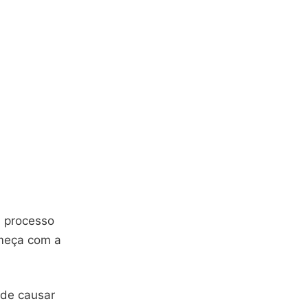
m processo
omeça com a
ode causar