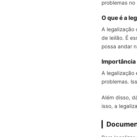
problemas no 
O que é a le
A legalização
de leilão. É e
possa andar n
Importância 
A legalização
problemas. Iss
Além disso, dá
isso, a legaliz
Document