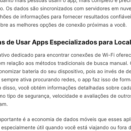
quanto mais pessoas usam o app, mais completo e precis
o. Os dados são sincronizados com servidores em nuv
hões de informações para fornecer resultados confiávei
obre as melhores opções de conexão próximas a você.
s de Usar Apps Especializados para Local
ativo dedicado para encontrar conexões de Wi-Fi ofere
 em relação aos métodos tradicionais de busca manual. O
onomizar bateria do seu dispositivo, pois ao invés de de
 sempre ativa procurando redes, o app faz isso de form
ém disso, você obtém informações detalhadas sobre cad
mo tipo de segurança, velocidade e avaliações de outro
ram.
mportante é a economia de dados móveis que esses apli
 especialmente útil quando você está viajando ou fora 