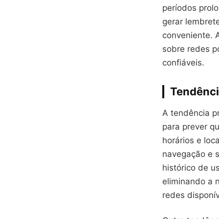
períodos prol
gerar lembret
conveniente. A
sobre redes p
confiáveis.
Tendênci
A tendência pr
para prever q
horários e lo
navegação e 
histórico de u
eliminando a 
redes disponív