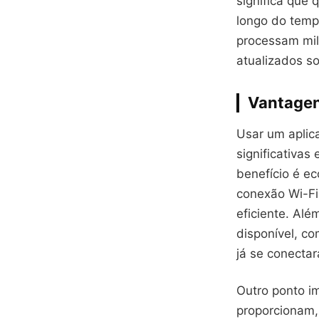
significa que 
longo do temp
processam mil
atualizados s
Vantagen
Usar um aplic
significativas
benefício é ec
conexão Wi-Fi
eficiente. Al
disponível, co
já se conecta
Outro ponto i
proporcionam,