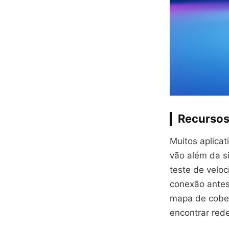
Recursos
Muitos aplica
vão além da s
teste de veloc
conexão ante
mapa de cober
encontrar red