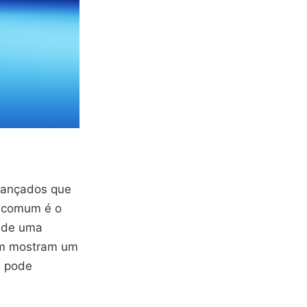
vançados que
s comum é o
l de uma
ém mostram um
ê pode