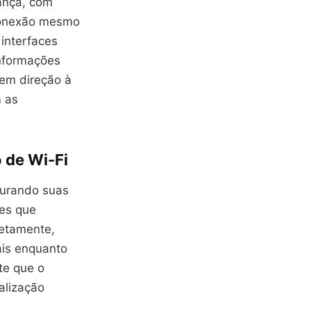
ança, com
 conexão mesmo
interfaces
informações
em direção à
m as
 de Wi-Fi
gurando suas
ões que
letamente,
ais enquanto
te que o
alização