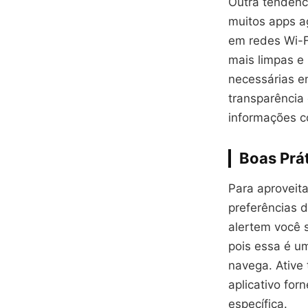
Outra tendênc
muitos apps a
em redes Wi-F
mais limpas e
necessárias e
transparência
informações c
Boas Prát
Para aproveit
preferências d
alertem você 
pois essa é u
navega. Ative
aplicativo for
específica.