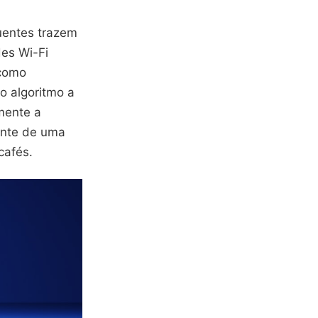
quentes trazem
es Wi-Fi
 como
o algoritmo a
mente a
mente de uma
cafés.