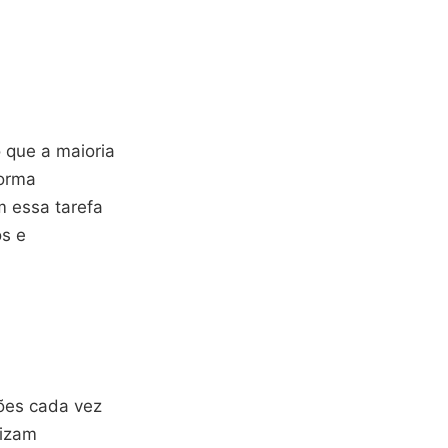
 que a maioria
forma
m essa tarefa
os e
ões cada vez
rizam