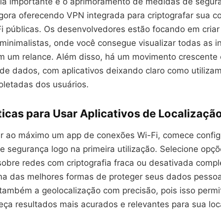
ia importante é o aprimoramento de medidas de segur
gora oferecendo VPN integrada para criptografar sua
i públicas. Os desenvolvedores estão focando em criar 
 minimalistas, onde você consegue visualizar todas as 
m um relance. Além disso, há um movimento crescente 
 de dados, com aplicativos deixando claro como utiliza
oletadas dos usuários.
icas para Usar Aplicativos de Localização
ar ao máximo um app de conexões Wi-Fi, comece confi
e segurança logo na primeira utilização. Selecione opç
sobre redes com criptografia fraca ou desativada comp
ma das melhores formas de proteger seus dados pesso
 também a geolocalização com precisão, pois isso permi
neça resultados mais acurados e relevantes para sua loc