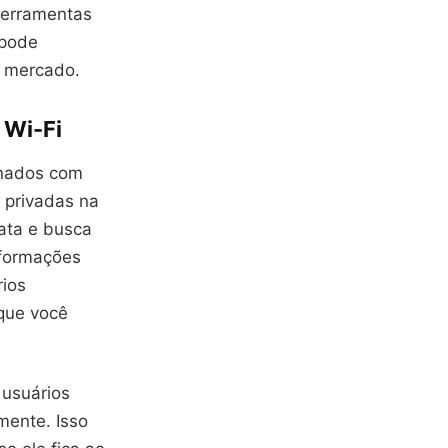
ferramentas
 pode
o mercado.
 Wi-Fi
inados com
 privadas na
xata e busca
nformações
ios
que você
 usuários
mente. Isso