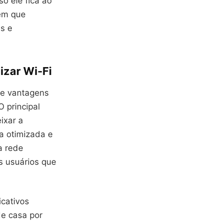
o ele fica ao
em que
s e
izar Wi-Fi
ce vantagens
 principal
ixar a
a otimizada e
a rede
s usuários que
cativos
de casa por