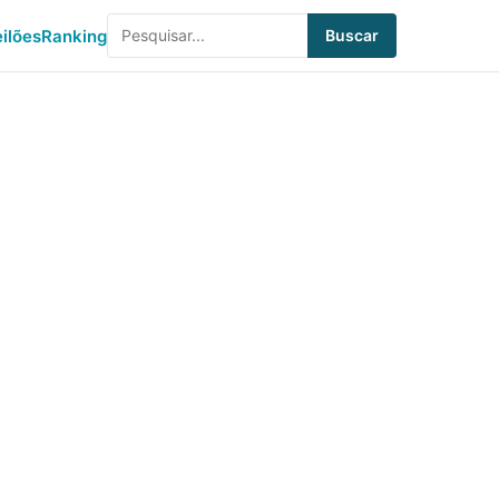
eilões
Ranking
Buscar