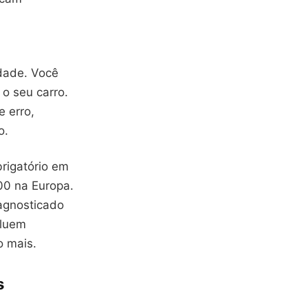
dade. Você
o seu carro.
e erro,
o.
rigatório em
00 na Europa.
iagnosticado
cluem
o mais.
s