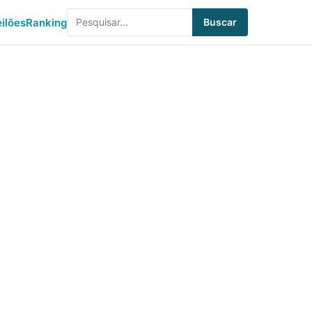
eilões
Ranking
Buscar