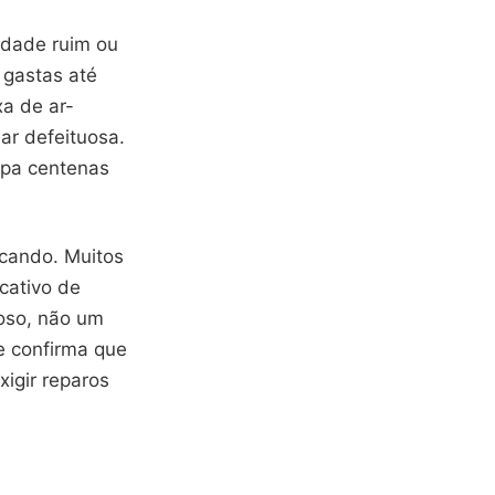
idade ruim ou
 gastas até
xa de ar-
ar defeituosa.
upa centenas
scando. Muitos
cativo de
oso, não um
e confirma que
xigir reparos