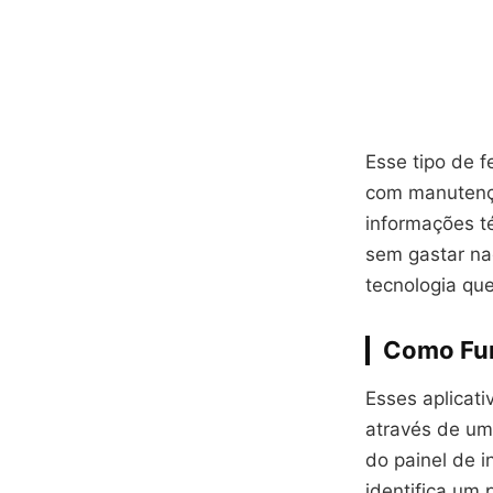
Esse tipo de f
com manutençã
informações té
sem gastar na
tecnologia qu
Como Fun
Esses aplicat
através de um
do painel de 
identifica um