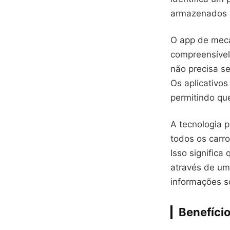
armazenados na
O app de mecâ
compreensível
não precisa s
Os aplicativos
permitindo qu
A tecnologia 
todos os carr
Isso signific
através de um
informações s
Benefício