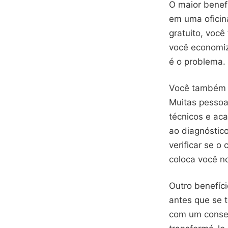
O maior benefí
em uma oficin
gratuito, você
você economiza
é o problema. 
Você também g
Muitas pessoa
técnicos e ac
ao diagnóstico
verificar se o
coloca você n
Outro benefíc
antes que se 
com um conser