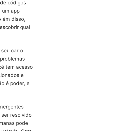
 de códigos
m um app
Além disso,
escobrir qual
seu carro.
 problemas
cê tem acesso
cionados e
ão é poder, e
emergentes
ser resolvido
emanas pode