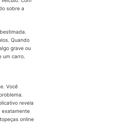
 veículo. Com
do sobre a
ubestimada.
ulos. Quando
algo grave ou
e um carro.
de. Você
 problema.
icativo revela
e exatamente
topeças online