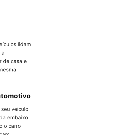
eículos lidam
 a
r de casa e
a mesma
utomotivo
 seu veículo
ada embaixo
o o carro
icam