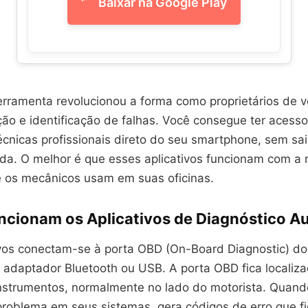
Baixar na Google Play
erramenta revolucionou a forma como proprietários de v
o e identificação de falhas. Você consegue ter acesso
cnicas profissionais direto do seu smartphone, sem sai
da. O melhor é que esses aplicativos funcionam com 
e os mecânicos usam em suas oficinas.
cionam os Aplicativos de Diagnóstico A
ivos conectam-se à porta OBD (On-Board Diagnostic) do
 adaptador Bluetooth ou USB. A porta OBD fica localiz
instrumentos, normalmente no lado do motorista. Quand
 problema em seus sistemas, gera códigos de erro que f