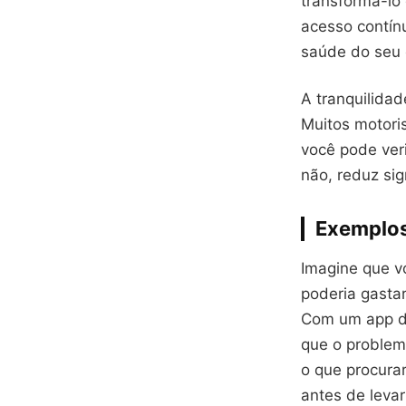
transformá-lo
acesso contín
saúde do seu 
A tranquilida
Muitos motori
você pode veri
não, reduz sig
Exemplos
Imagine que vo
poderia gasta
Com um app de 
que o problem
o que procura
antes de levar