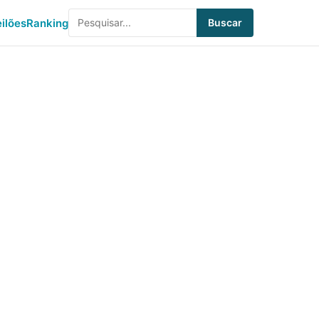
eilões
Ranking
Buscar