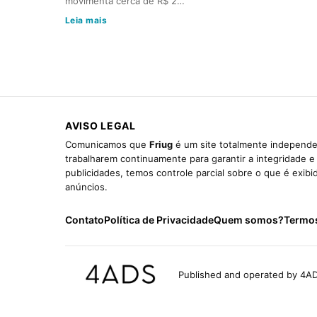
movimenta cerca de R$ 2…
Leia mais
AVISO LEGAL
Comunicamos que
Friug
é um site totalmente independen
trabalharem continuamente para garantir a integridade 
publicidades, temos controle parcial sobre o que é exib
anúncios.
Contato
Política de Privacidade
Quem somos?
Termo
Published and operated by 4AD