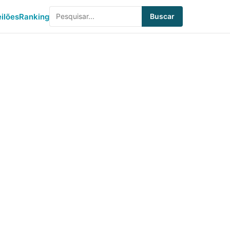
eilões
Ranking
Buscar