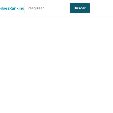
eilões
Ranking
Buscar