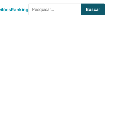
eilões
Ranking
Buscar