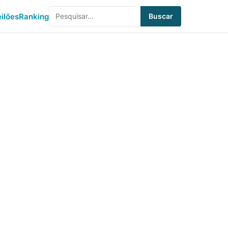
eilões
Ranking
Buscar