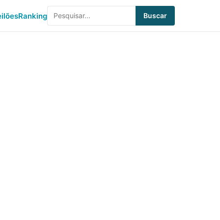
eilões
Ranking
Buscar