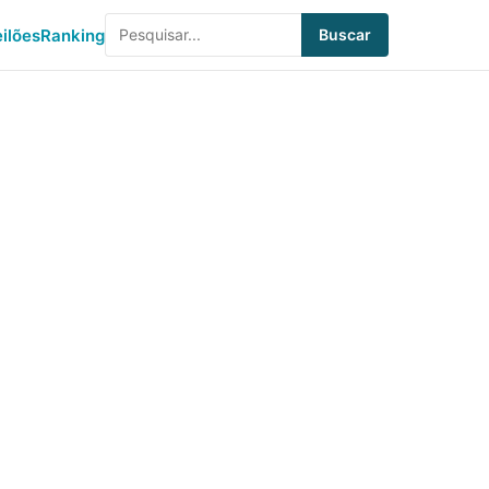
eilões
Ranking
Buscar