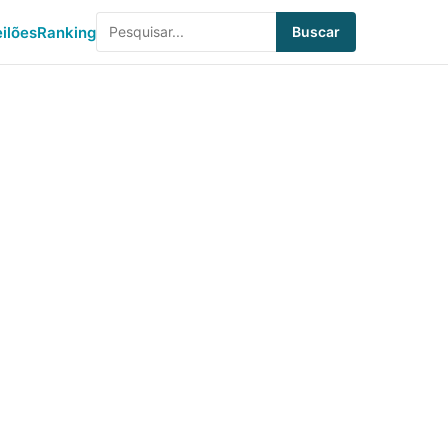
eilões
Ranking
Buscar