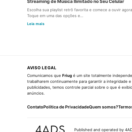
Streaming de Música Ilimitado no Seu Celular
Escolha sua playlist retrô favorita e comece a ouvir agora
Toque em uma das opções e…
Leia mais
AVISO LEGAL
Comunicamos que
Friug
é um site totalmente independen
trabalharem continuamente para garantir a integridade 
publicidades, temos controle parcial sobre o que é exib
anúncios.
Contato
Política de Privacidade
Quem somos?
Termo
Published and operated by 4AD