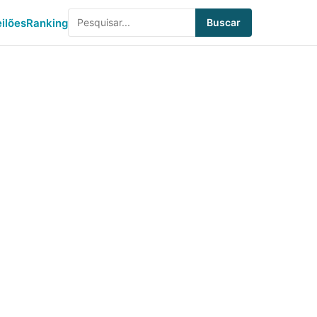
eilões
Ranking
Buscar