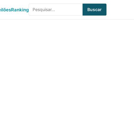
eilões
Ranking
Buscar