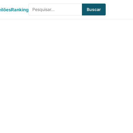
eilões
Ranking
Buscar