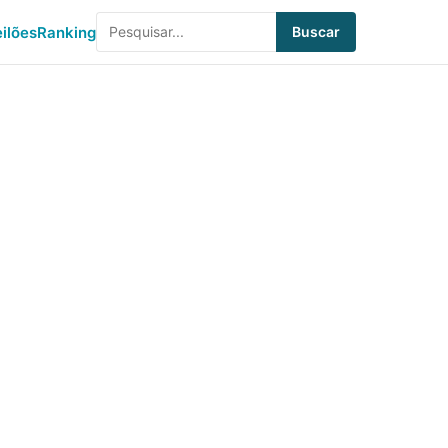
eilões
Ranking
Buscar