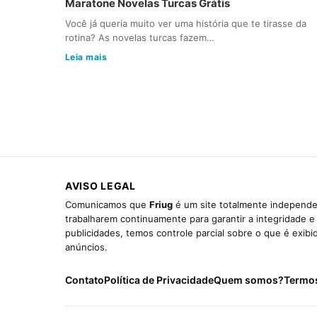
Maratone Novelas Turcas Grátis
Você já queria muito ver uma história que te tirasse da
rotina? As novelas turcas fazem…
Leia mais
AVISO LEGAL
Comunicamos que
Friug
é um site totalmente independen
trabalharem continuamente para garantir a integridade 
publicidades, temos controle parcial sobre o que é exib
anúncios.
Contato
Política de Privacidade
Quem somos?
Termo