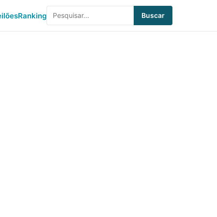
eilões
Ranking
Buscar