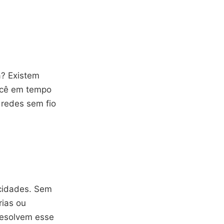
a? Existem
você em tempo
 redes sem fio
 cidades. Sem
rias ou
resolvem esse