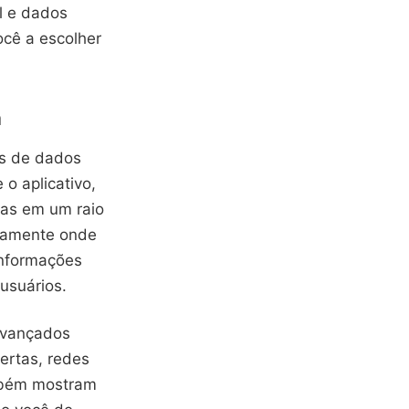
l e dados
ocê a escolher
a
os de dados
o aplicativo,
das em um raio
tamente onde
informações
usuários.
 avançados
ertas, redes
ambém mostram