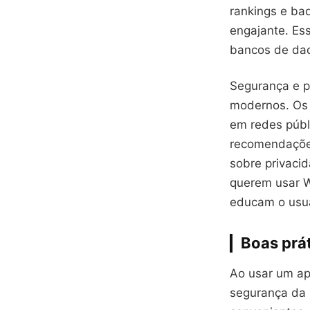
rankings e ba
engajante. Es
bancos de dad
Segurança e p
modernos. Os 
em redes públ
recomendações
sobre privaci
querem usar W
educam o usuá
Boas prá
Ao usar um apl
segurança da 