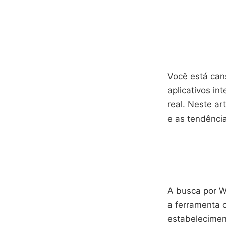
Você está can
aplicativos i
real. Neste ar
e as tendênci
A busca por W
a ferramenta 
estabelecimen