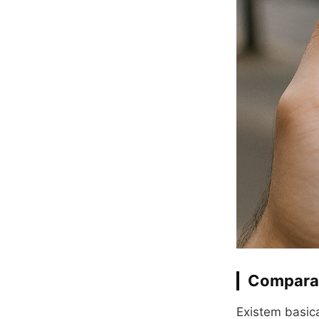
Comparaçã
Existem basica