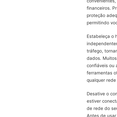
convenientes,
financeiros. 
proteção adeq
permitindo vo
Estabeleça o 
independentem
tráfego, torn
dados. Muitos
confiáveis ou
ferramentas o
qualquer rede 
Desative o co
estiver conec
de rede do se
Antes de usar 