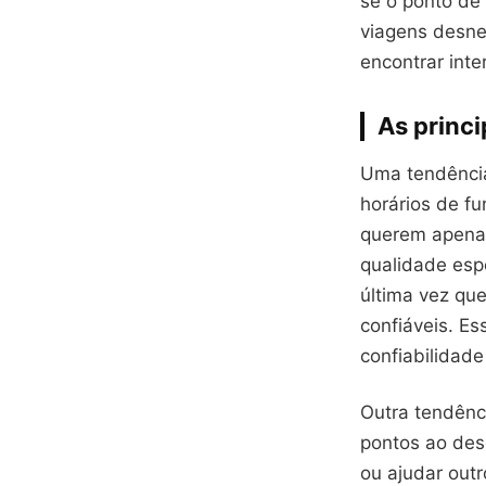
se o ponto de
viagens desne
encontrar inte
As princi
Uma tendência
horários de f
querem apenas
qualidade esp
última vez qu
confiáveis. E
confiabilidad
Outra tendênc
pontos ao des
ou ajudar out