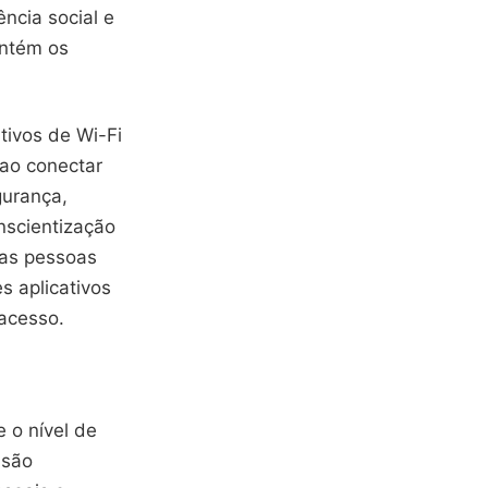
ncia social e
antém os
tivos de Wi-Fi
ao conectar
gurança,
nscientização
 as pessoas
s aplicativos
acesso.
e o nível de
 são