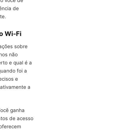
do você de
ência de
te.
o Wi-Fi
mações sobre
rnos não
to e qual é a
quando foi a
ecisos e
cativamente a
 Você ganha
ntos de acesso
 oferecem