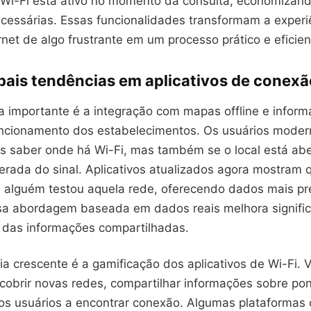
 Wi-Fi está ativo no momento da consulta, economizan
cessárias. Essas funcionalidades transformam a experi
rnet de algo frustrante em um processo prático e eficien
pais tendências em aplicativos de conexã
 importante é a integração com mapas offline e infor
uncionamento dos estabelecimentos. Os usuários mode
 saber onde há Wi-Fi, mas também se o local está aber
erada do sinal. Aplicativos atualizados agora mostram 
e alguém testou aquela rede, oferecendo dados mais pr
ssa abordagem baseada em dados reais melhora signifi
e das informações compartilhadas.
ia crescente é a gamificação dos aplicativos de Wi-Fi.
cobrir novas redes, compartilhar informações sobre po
ros usuários a encontrar conexão. Algumas plataformas