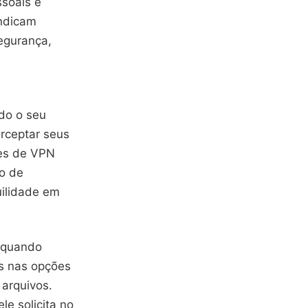
ssoais e
indicam
egurança,
do o seu
rceptar seus
ões de VPN
ão de
uilidade em
e quando
as nas opções
 arquivos.
le solicita no