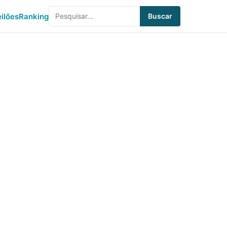
eilões
Ranking
Buscar