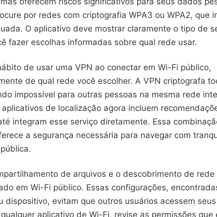
 mas oferecem riscos significativos para seus dados pe
Procure por redes com criptografia WPA3 ou WPA2, que 
uada. O aplicativo deve mostrar claramente o tipo de s
cê fazer escolhas informadas sobre qual rede usar.
hábito de usar uma VPN ao conectar em Wi-Fi público,
ente de qual rede você escolher. A VPN criptografa to
ando impossível para outras pessoas na mesma rede inte
 aplicativos de localização agora incluem recomendaç
 até integram esse serviço diretamente. Essa combinaç
ferece a segurança necessária para navegar com tranq
pública.
mpartilhamento de arquivos e o descobrimento de red
tado em Wi-Fi público. Essas configurações, encontrad
u dispositivo, evitam que outros usuários acessem seus
qualquer aplicativo de Wi-Fi, revise as permissões que e