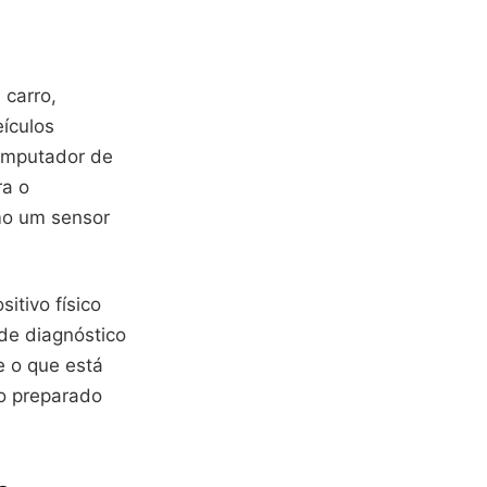
 carro,
ículos
computador de
ra o
mo um sensor
itivo físico
de diagnóstico
e o que está
o preparado