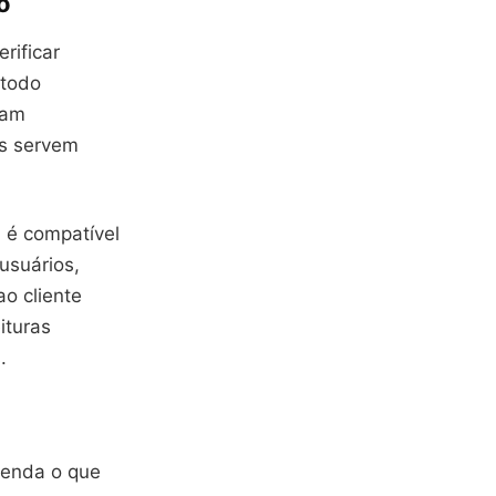
o
rificar
 todo
ram
os servem
a é compatível
usuários,
ao cliente
ituras
.
eenda o que