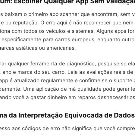
um: Escolher Qualquer App Sem Validaçã
s baixam o primeiro app scanner que encontram, sem ve
de ou reputação. O erro aqui é não reconhecer que nem
ciona com todos os veículos e sistemas. Alguns apps fo
 especificamente para carros europeus, enquanto outr
arcas asiáticas ou americanas.
lar qualquer ferramenta de diagnóstico, pesquise se el
ano e marca do seu carro. Leia as avaliações reais de 
 app é atualizado regularmente e confirme se o suporte 
damente. Uma aplicação de má qualidade pode gerar le
vando você a gastar dinheiro em reparos desnecessários
ma da Interpretação Equivocada de Dados
esso aos códigos de erro não significa que você compr