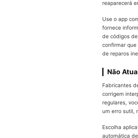
reaparecerá e
Use o app com
fornece infor
de códigos de
confirmar que 
de reparos ine
Não Atua
Fabricantes d
corrigem inte
regulares, vo
um erro sutil,
Escolha aplic
automática de