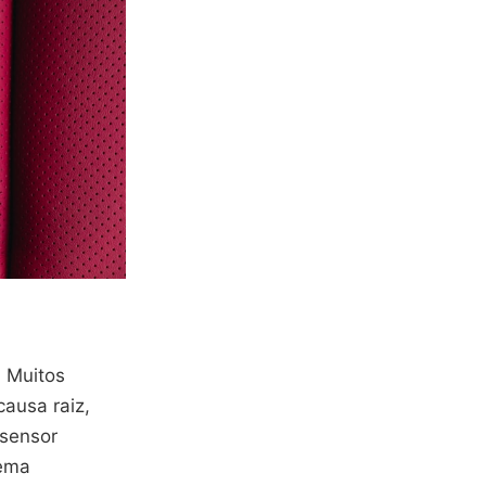
. Muitos
causa raiz,
 sensor
lema