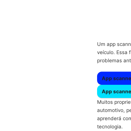
Um app scanne
veículo. Essa 
problemas ant
App scanne
App scanne
Muitos proprie
automotivo, p
aprenderá com
tecnologia.