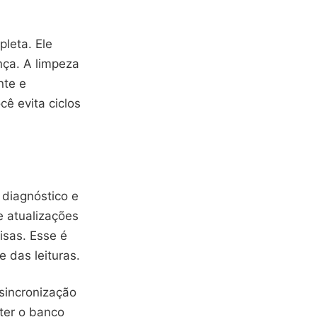
leta. Ele
nça. A limpeza
nte e
ê evita ciclos
diagnóstico e
e atualizações
isas. Esse é
e das leituras.
sincronização
ter o banco