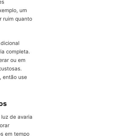
es
exemplo, um
r ruim quanto
dicional
ria completa.
erar ou em
custosas.
, então use
os
luz de avaria
orar
dos em tempo