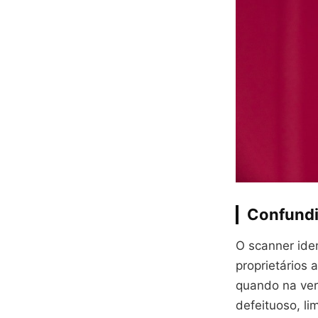
Confundi
O scanner ide
proprietários 
quando na ver
defeituoso, li