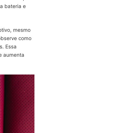
a bateria e
otivo, mesmo
 observe como
s. Essa
 e aumenta