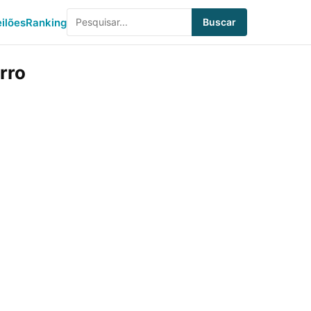
eilões
Ranking
Buscar
rro