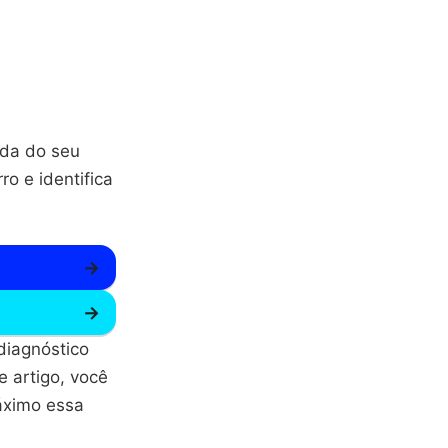
ida do seu
o e identifica
→
→
diagnóstico
 artigo, você
áximo essa